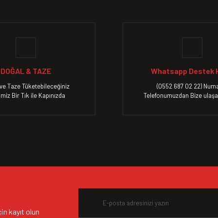
Yorum Yaz
DOĞAL & TAZE
Whatsapp Destek H
ve Taze Tüketebileceğiniz
(0552 687 02 22) Numa
imiz Bir Tık ile Kapınızda
Telefonumuzdan Bize ulaşab
Gönder
n kayıt olun