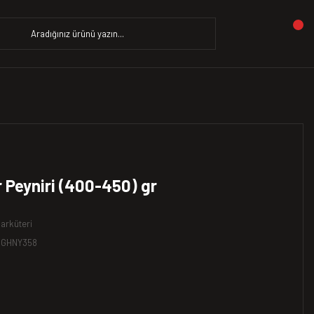
 Peyniri (400-450) gr
arküteri
CGHNY358