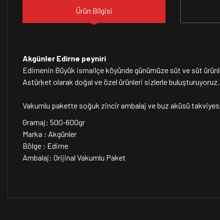
Ürün Bilgisi
Akgünler Edirne peyniri
Edirnenin Büyük ismailçe köyünde günümüze süt ve süt ürünleri 
Astürket olarak doğal ve özel ürünleri sizlerle buluşturuyoruz.
Vakumlu pakette soğuk zincir ambalaj ve buz aküsü takviyesi 
Gramaj: 500-600gr
Marka : Akgünler
Bölge : Edirne
Ambalaj: Orijinal Vakumlu Paket
Bu ürünün fiyat bilgisi, resim, ürün açıklamalarında ve diğer konularda 
Görüş ve önerileriniz için teşekkür ederiz.