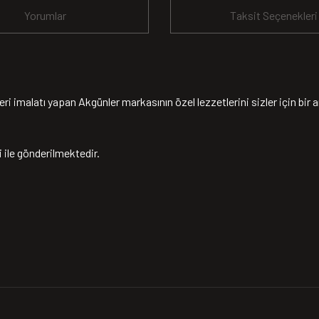
Yorumlar
Taksit Seçenekleri
imalatı yapan Akgünler markasının özel lezzetlerini sizler için bir a
ile gönderilmektedir.
yetersiz gördüğünüz noktaları öneri formunu kullanarak tarafımıza iletebilirsiniz
Bu ürüne ilk yorumu siz yapın!