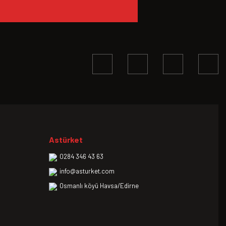
Astürket
0284 346 43 63
info@asturket.com
Osmanlı köyü Havsa/Edirne