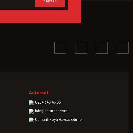
Kayıt Ol
Astürket
0284 346 43 63
info@asturket.com
Osmanlı köyü Havsa/Edirne