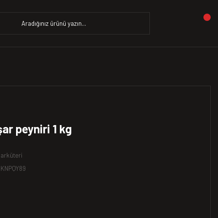
ar peyniri 1 kg
arküteri
CKNPQY89