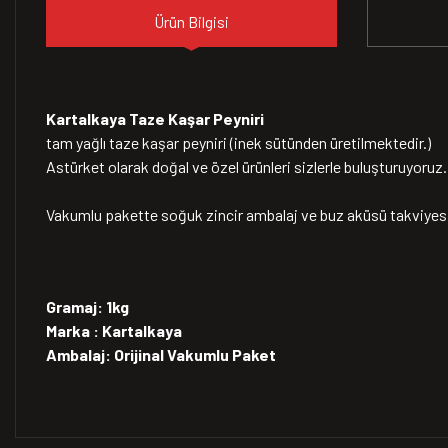
Ürün Bilgisi
Kartalkaya Taze Kaşar Peyniri
tam yağlı taze kaşar peyniri (inek sütünden üretilmektedir.)
Astürket olarak doğal ve özel ürünleri sizlerle buluşturuyoruz.
Vakumlu pakette soğuk zincir ambalaj ve buz aküsü takviyesi 
Gramaj: 1kg
Marka : Kartalkaya
Ambalaj: Orijinal Vakumlu Paket
Bu ürünün fiyat bilgisi, resim, ürün açıklamalarında ve diğer konularda 