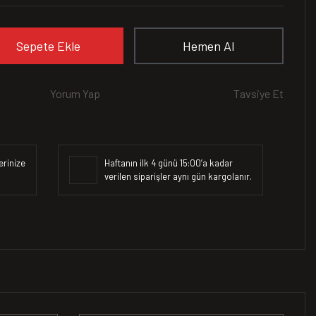
Sepete Ekle
Hemen Al
Yorum Yap
Tavsiye Et
erinize
Haftanın ilk 4 günü 15:00’a kadar
verilen siparişler aynı gün kargolanır.