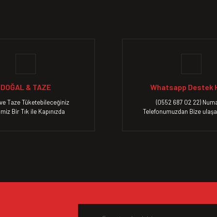
Bu ürüne ilk yorumu siz yapın!
Yorum Yaz
DOĞAL & TAZE
Whatsapp Destek H
ve Taze Tüketebileceğiniz
(0552 687 02 22) Numa
imiz Bir Tık ile Kapınızda
Telefonumuzdan Bize ulaşab
Gönder