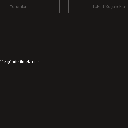
Yorumlar
Taksit Seçenekleri
ile gönderilmektedir.
yetersiz gördüğünüz noktaları öneri formunu kullanarak tarafımıza iletebilirsiniz